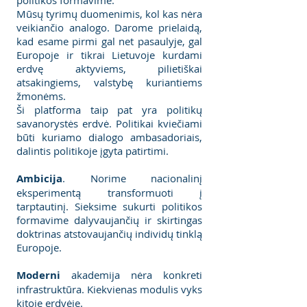
politikos formavime.
Mūsų tyrimų duomenimis, kol kas nėra
veikiančio analogo. Darome prielaidą,
kad esame pirmi gal net pasaulyje, gal
Europoje ir tikrai Lietuvoje kurdami
erdvę aktyviems, pilietiškai
atsakingiems, valstybę kuriantiems
žmonėms.
Ši platforma taip pat yra politikų
savanorystės erdvė. Politikai kviečiami
būti kuriamo dialogo ambasadoriais,
dalintis politikoje įgyta patirtimi.
Ambicija
. Norime nacionalinį
eksperimentą transformuoti į
tarptautinį. Sieksime sukurti politikos
formavime dalyvaujančių ir skirtingas
doktrinas atstovaujančių individų tinklą
Europoje.
Moderni
akademija nėra konkreti
infrastruktūra. Kiekvienas modulis vyks
kitoje erdvėje.