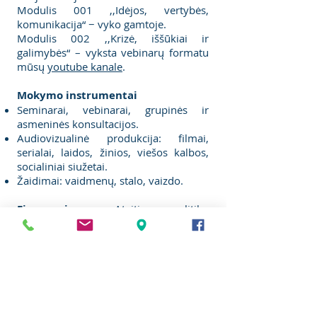
Modulis 001 ,,Idėjos, vertybės,
komunikacija“ − vyko gamtoje.
Modulis 002 ,,Krizė, iššūkiai ir
galimybės“ – vyksta vebinarų formatu
mūsų
youtube kanale
.
Mokymo instrumentai
Seminarai, vebinarai, grupinės ir
asmeninės konsultacijos.
Audiovizualinė produkcija: filmai,
serialai, laidos, žinios, viešos kalbos,
socialiniai siužetai.
Žaidimai: vaidmenų, stalo, vaizdo.
Finansavimas
. Ateities politikų
akademija (APA) yra finansuojama iš
Ateities visuomenės instituto (AVI) ir dr.
Erikos Godlevskos asmeninio fondo.
Akademijos lektoriai prisideda prie
produkto vystymo filantropiniais
pagrindais.
Visos lėšos iš seminarų ir vebinarų bei